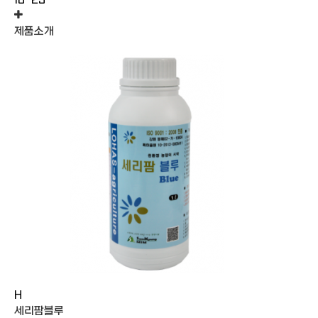
10-23
제품소개
H
세리팜블루