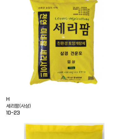
H
세리팜(사상)
10-23