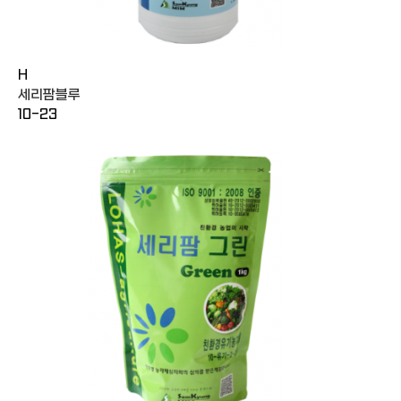
H
세리팜블루
10-23