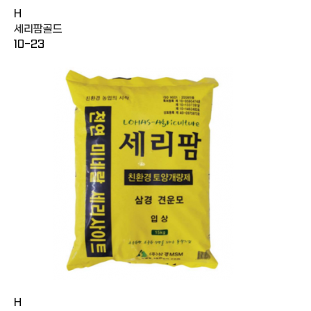
H
세리팜골드
10-23
H